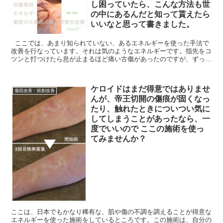
し困っていたら、こんな方法も世
の中にあるんだと知って貰えたら
いいなと思って書きました。
ここでは、あまり知られていない、あるエネルギーを使った手法で
改善を行なっています。それは気のようなエネルギーです。指先をコ
ツンと打つけたら息が止まるほど痛い古傷があったのですが、ずっと
このままなのは嫌だなあと、痛さから遠ざかりたい一心...
ケロイドはまだ得意ではありませ
傷痕改善・術創改善
んが、帝王切開の傷痕が固くなっ
たり、触れたときについつい気に
してしまうことがあったなら、一
度でいいので ここの施術を使っ
てみませんか？
ここは、日本でもかなり稀有な、肌や傷の不調を調えることが得意な
エネルギーを使った施術をしているところです。この施術は、自分の