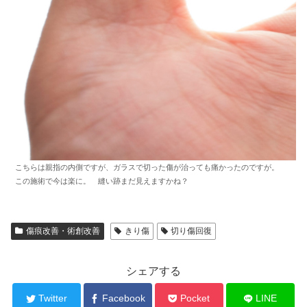
こちらは親指の内側ですが、ガラスで切った傷が治っても痛かったのですが。
この施術で今は楽に。 縫い跡まだ見えますかね？
傷痕改善・術創改善
きり傷
切り傷回復
シェアする
Twitter
Facebook
Pocket
LINE