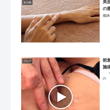
美
未分類
の
傷跡
術
ブログ
施
『 
の 