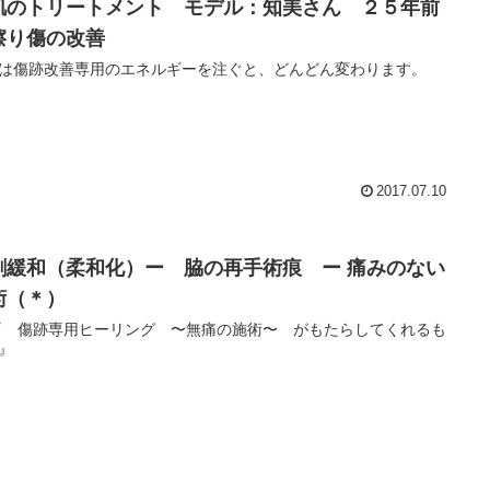
肌のトリートメント モデル：知美さん ２５年前
擦り傷の改善
は傷跡改善専用のエネルギーを注ぐと、どんどん変わります。
2017.07.10
創緩和（柔和化）ー 脇の再手術痕 ー 痛みのない
術（＊）
傷跡専用ヒーリング 〜無痛の施術〜 がもたらしてくれるも
』