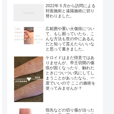
2022年５月から訪問による
対面施術と遠隔施術に切り
替わりました。
広範囲や重い火傷痕につい
て、もし困っていたら、こ
んな方法も世の中にあるん
だと知って貰えたらいいな
と思って書きました。
ケロイドはまだ得意ではあ
りませんが、帝王切開の傷
痕が固くなったり、触れた
ときについつい気にしてし
まうことがあったなら、一
度でいいので ここの施術を
使ってみませんか？
指先などの切り傷が治った