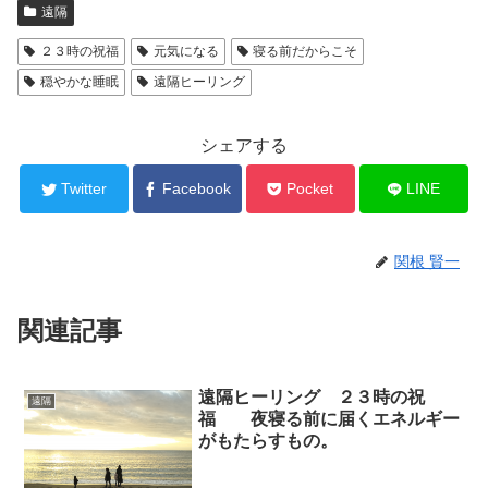
遠隔
２３時の祝福
元気になる
寝る前だからこそ
穏やかな睡眠
遠隔ヒーリング
シェアする
Twitter
Facebook
Pocket
LINE
関根 賢一
関連記事
遠隔ヒーリング ２３時の祝
遠隔
福 夜寝る前に届くエネルギー
がもたらすもの。