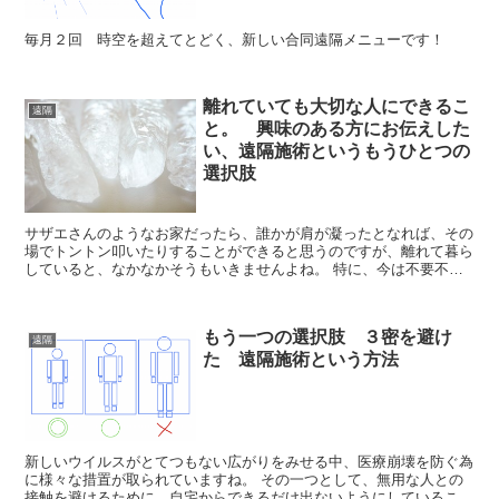
毎月２回 時空を超えてとどく、新しい合同遠隔メニューです！
離れていても大切な人にできるこ
遠隔
と。 興味のある方にお伝えした
い、遠隔施術というもうひとつの
選択肢
サザエさんのようなお家だったら、誰かが肩が凝ったとなれば、その
場でトントン叩いたりすることができると思うのですが、離れて暮ら
していると、なかなかそうもいきませんよね。 特に、今は不要不急
な外出の自粛が特に大切な時期。 簡単に駆けつ...
もう一つの選択肢 ３密を避け
遠隔
た 遠隔施術という方法
新しいウイルスがとてつもない広がりをみせる中、医療崩壊を防ぐ為
に様々な措置が取られていますね。 その一つとして、無用な人との
接触を避けるために、自宅からできるだけ出ないようにしていること