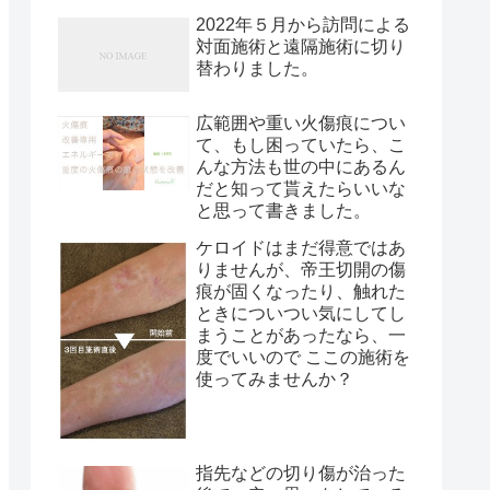
2022年５月から訪問による
対面施術と遠隔施術に切り
替わりました。
広範囲や重い火傷痕につい
て、もし困っていたら、こ
んな方法も世の中にあるん
だと知って貰えたらいいな
と思って書きました。
ケロイドはまだ得意ではあ
りませんが、帝王切開の傷
痕が固くなったり、触れた
ときについつい気にしてし
まうことがあったなら、一
度でいいので ここの施術を
使ってみませんか？
指先などの切り傷が治った