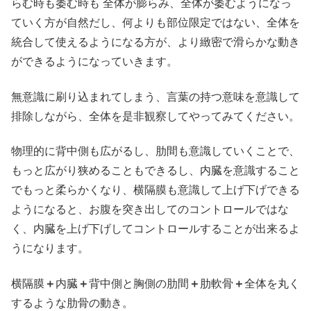
らむ時も萎む時も 全体が膨らみ、全体が萎むようになっ
ていく方が自然だし、何よりも部位限定ではない、全体を
統合して使えるようになる方が、より緻密で滑らかな動き
ができるようになっていきます。
無意識に刷り込まれてしまう、言葉の持つ意味を意識して
排除しながら、全体を是非観察してやってみてください。
物理的に背中側も広がるし、肋間も意識していくことで、
もっと広がり狭めることもできるし、内臓を意識すること
でもっと柔らかくなり、横隔膜も意識して上げ下げできる
ようになると、お腹を突き出してのコントロールではな
く、内臓を上げ下げしてコントロールすることが出来るよ
うになります。
横隔膜
＋
内臓
＋
背中側と胸側の肋間
＋
肋軟骨
＋
全体を丸く
するような肋骨の動き。