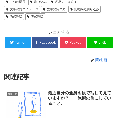
二つの問題
刷り込み
呼吸を生き返す
文字の持つイメージ
文字の持つ力
無意識の刷り込み
胸式呼吸
腹式呼吸
シェアする
Twitter
Facebook
Pocket
LINE
関根 賢一
関連記事
最近自分の全身を鏡で写して見て
お知らせ
いますか？ 施術の前にしてい
ること。