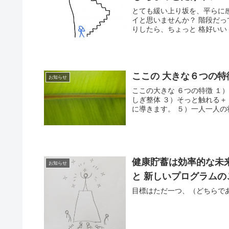
とても緩い上り坂を、平らに
イと思いませんか？ 階段だって、５階くらいまでなら、躊躇することなく、するすると上れた
ここの 大きな６つの特
お知らせ
ここの大きな ６つの特徴 １
しぎ整体 ３）そっと触れる＋ 触れない を使い
に導きます。 ５）一人一人の状
健康貯蓄は効率的な
お知らせ
と 新しいプログラムの
目標はただ一つ、（どちらで