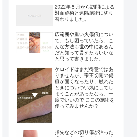
2022年５月から訪問による
対面施術と遠隔施術に切り
替わりました。
広範囲や重い火傷痕につい
て、もし困っていたら、こ
んな方法も世の中にあるん
だと知って貰えたらいいな
と思って書きました。
ケロイドはまだ得意ではあ
りませんが、帝王切開の傷
痕が固くなったり、触れた
ときについつい気にしてし
まうことがあったなら、一
度でいいので ここの施術を
使ってみませんか？
指先などの切り傷が治った