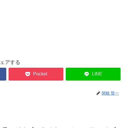
ェアする
Pocket
LINE
関根 賢一