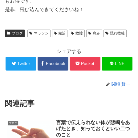
もお得です。
是非、飛び込んできてくださいね！
ブログ
マラソン
完治
故障
痛み
隠れ捻挫
シェアする
Twitter
Facebook
Pocket
LINE
関根 賢一
関連記事
言葉で伝えられない体が悲鳴をあ
ブログ
げたとき、知っておくといい二つ
のこと