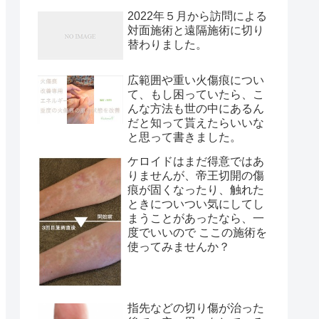
2022年５月から訪問による
対面施術と遠隔施術に切り
替わりました。
広範囲や重い火傷痕につい
て、もし困っていたら、こ
んな方法も世の中にあるん
だと知って貰えたらいいな
と思って書きました。
ケロイドはまだ得意ではあ
りませんが、帝王切開の傷
痕が固くなったり、触れた
ときについつい気にしてし
まうことがあったなら、一
度でいいので ここの施術を
使ってみませんか？
指先などの切り傷が治った