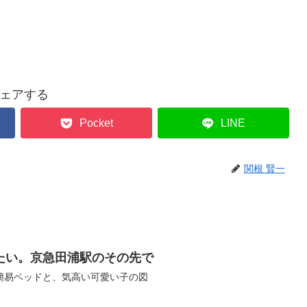
ェアする
Pocket
LINE
関根 賢一
たい。京急田浦駅のその先で
簡易ベッドと、気高い可愛い子の図