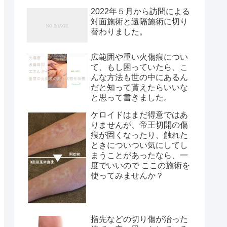
2022年５月から訪問による
対面施術と遠隔施術に切り
替わりました。
広範囲や重い火傷痕につい
て、もし困っていたら、こ
んな方法も世の中にあるん
だと知って貰えたらいいな
と思って書きました。
ケロイドはまだ得意ではあ
りませんが、帝王切開の傷
痕が固くなったり、触れた
ときについつい気にしてし
まうことがあったなら、一
度でいいので ここの施術を
使ってみませんか？
指先などの切り傷が治った